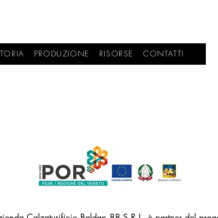
TORIA
PRODUZIONE
RISORSE
CONTATTI
zienda Calzaturificio Baldan 88 S.R.L. è partner del prog