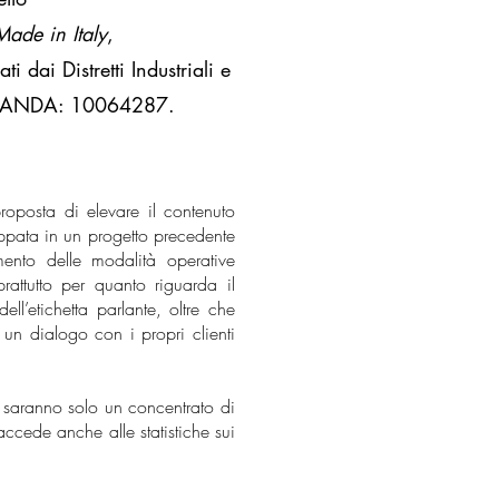
Made in Italy
,
i dai Distretti Industriali e
 DOMANDA: 10064287.
roposta di elevare il contenuto
luppata in un progetto precedente
ento delle modalità operative
rattutto per quanto riguarda il
ell’etichetta parlante, oltre che
un dialogo con i propri clienti
 saranno solo un concentrato di
accede anche alle statistiche sui