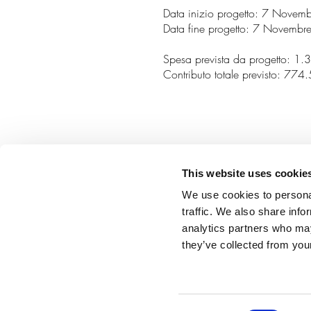
Data inizio progetto: 7 Nove
Data fine progetto: 7 Novemb
Spesa prevista da progetto: 1
Contributo totale previsto: 77
STORI
This website uses cookie
We use cookies to personal
traffic. We also share info
analytics partners who may
they’ve collected from your
© 2021 Calzaturificio Baldan 88 Srl Unipers
0235775