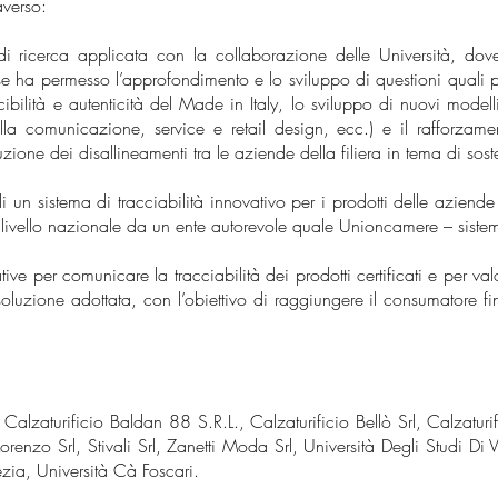
averso:
di ricerca applicata con la collaborazione delle Università, dove
a permesso l’approfondimento e lo sviluppo di questioni quali prati
cibilità e autenticità del Made in Italy, lo sviluppo di nuovi model
la comunicazione, service e retail design, ecc.) e il rafforzament
iduzione dei disallineamenti tra le aziende della filiera in tema di soste
i un sistema di tracciabilità innovativo per i prodotti delle aziende 
 a livello nazionale da un ente autorevole quale Unioncamere – siste
ive per comunicare la tracciabilità dei prodotti certificati e per val
soluzione adottata, con l’obiettivo di raggiungere il consumatore f
 Calzaturificio Baldan 88 S.R.L., Calzaturificio Bellò Srl, Calzaturif
Lorenzo Srl, Stivali Srl, Zanetti Moda Srl, Università Degli Studi Di 
zia, Università Cà Foscari.