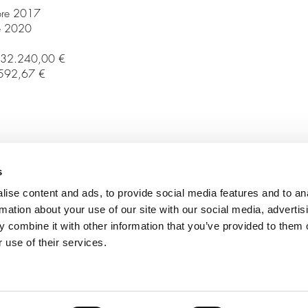
mbre 2017
re 2020
.332.240,00 €
4.592,67 €
A
PRODUZIONE
RISORSE
CO
s
ise content and ads, to provide social media features and to an
rmation about your use of our site with our social media, advertis
 combine it with other information that you’ve provided to them o
 use of their services.
onale | Via Pampagnina 1, 30032, Fiesso d'Artico (VE) | Società soggetta a direzione e coordinam
0278 | C.S. 100.000,00 - int. Vers. | REA VE N. 207836 | M/VE 002203 | REG. IMP. VE 
Privacy Policy
Cookie Policy
Informativa Whistleblowing