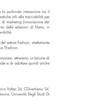
 la profonda interazione tra il
che utili alla tracciabilità per
li di marketing (innovazione dei
o delle relazioni di filiera, in
nibilità.
del settore Fashion, strettamente
ma TFashion.
orizzare, attraverso un’azione di
inale e di adottare quindi anche
icio Voltan Srl, CDivertiamo Srl,
Verona, Università Degli Studi Di