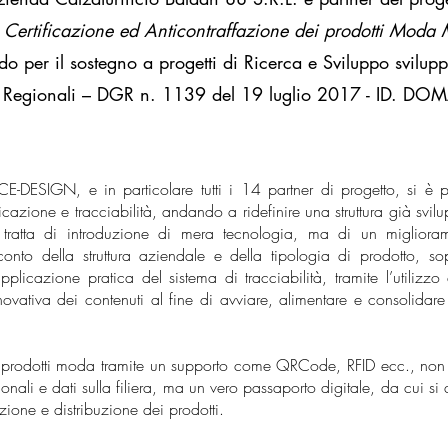
, Certificazione ed Anticontraffazione dei prodotti Moda 
o per il sostegno a progetti di Ricerca e Sviluppo sviluppat
ive Regionali – DGR n. 1139 del 19 luglio 2017 - ID.
E-DESIGN, e in particolare tutti i 14 partner di progetto, si è p
ficazione e tracciabilità, andando a ridefinire una struttura già svi
tratta di introduzione di mera tecnologia, ma di un miglioram
nto della struttura aziendale e della tipologia di prodotto, sop
pplicazione pratica del sistema di tracciabilità, tramite l’utilizzo d
vativa dei contenuti al fine di avviare, alimentare e consolidare 
ai prodotti moda tramite un supporto come QRCode, RFID ecc., non
onali e dati sulla filiera, ma un vero passaporto digitale, da cui si 
ione e distribuzione dei prodotti.