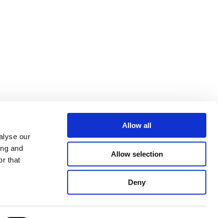
NTATTI
Allow all
alyse our
ing and
Allow selection
r that
Deny
ento da parte della società IMOB SRL | P.IVA
N. 32961