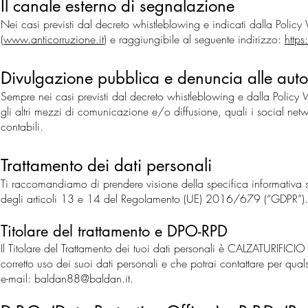
Il canale esterno di segnalazione
Nei casi previsti dal decreto whistleblowing e indicati dalla Polic
(
www.anticorruzione.it
) e raggiungibile al seguente indirizzo:
http
Divulgazione pubblica e denuncia alle auto
Sempre nei casi previsti dal decreto whistleblowing e dalla Policy 
gli altri mezzi di comunicazione e/o diffusione, quali i social netw
contabili.
Trattamento dei dati personali
Ti raccomandiamo di prendere visione della specifica informativa su
degli articoli 13 e 14 del Regolamento (UE) 2016/679 (“GDPR”).
Titolare del trattamento e DPO-RPD
Il Titolare del Trattamento dei tuoi dati personali è CALZATURIFICI
corretto uso dei suoi dati personali e che potrai contattare per qu
e-mail:
baldan88@baldan.it
.