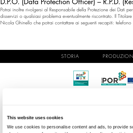
D.P.O. (Data Protection Officer) – R.P.D. (R
Potrai inoltre rivolgersi al Responsabile della Protezione dei Dati pe
disservizi o qualsiasi problema eventualmente riscontrato. Il Titolar
Nicola Ghinello che potrai contattare ai seguenti recapiti: tele
STORIA
PRODUZIO
© 2021 Calzaturificio Baldan 88 Srl Unipersonale | Via Pampagnina 1, 30032, Fiesso
02357750278 | C.S. 100.000,00 - int. Vers
Privacy Policy
Co
This website uses cookies
We use cookies to personalise content and ads, to provide so