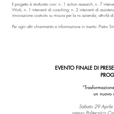
Il progetto è strutturato con: n. 1 action research, n. 7 interv
Work; n. 1 interventi di coaching; n. 2 interventi di assiste
innovazione costruito su misura per la ns azienda; attività 
Per ogni altri chiarimento e informazione in merito: Pietro 
Calzat
L
EVENTO FINALE DI PRES
PROG
“Trasformazione 
un nuovo m
Sabato 29 April
presso Politecnico Cal