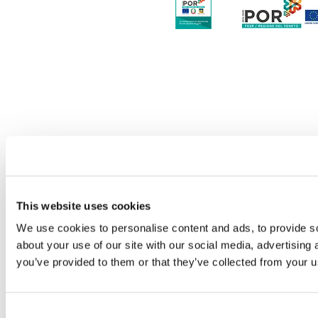
© 2021 Calzaturificio Baldan 88 Srl Unipersonale | Via Pampagnina 1, 30032, Fiesso
02357750278 | C.S. 100.000,00 - int. Vers
Privacy Policy
Co
This website uses cookies
We use cookies to personalise content and ads, to provide so
about your use of our site with our social media, advertising
you’ve provided to them or that they’ve collected from your us
Consent