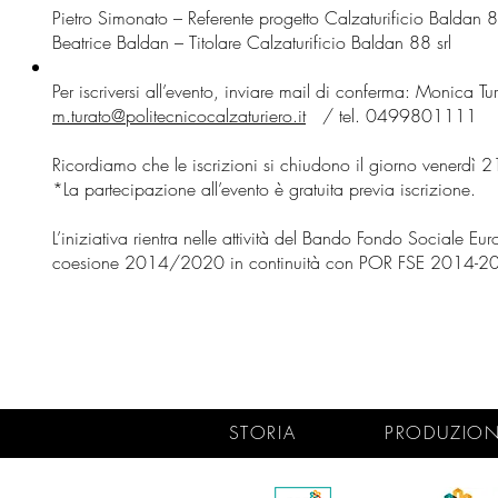
Pietro Simonato – Referente progetto Calzaturificio Baldan 8
Beatrice Baldan – Titolare Calzaturificio Baldan 88 srl
Per iscriversi all’evento, inviare mail di conferma: Monica Tu
m.turato@politecnicocalzaturiero.it
/ tel. 0499801111
Ricordiamo che le iscrizioni si chiudono il giorno venerd
*La partecipazione all’evento è gratuita previa iscrizione.
L’iniziativa rientra nelle attività del Bando Fondo Socia
coesione 2014/2020 in continuità con POR FSE 2014-20
STORIA
PRODUZIO